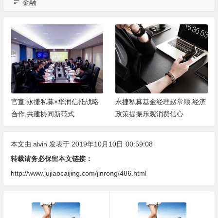
金融
私募×华润信托战略
永捷私募基金经理赵常顺:经济
中国平安重磅
协同新范式
政策提振乐观消费信心
联体”，创新推
改造服务”
本文由
alvin
发表于 2019年10月10日
00:59:08
转载请务必保留本文链接：
http://www.jujiaocaijing.com/jinrong/486.html