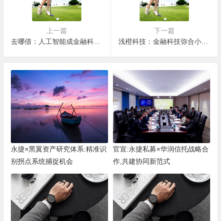
上一篇
下一篇
去哪借：人工智能成金融科技必争之地
浅橙科技：金融科技弥合小微贷款缺口
永捷×黑翼资产研究体系:精准识
官宣:永捷私募×华润信托战略合
别拐点系统捕捉机会
作,共建协同新范式