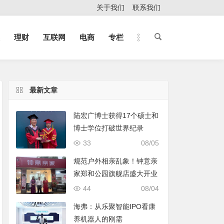
关于我们
联系我们
理财
互联网
电商
专栏
最新文章
陆宏广博士获得17个硕士和
博士学位打破世界纪录
33
08/05
规范户外相亲乱象！钟意亲
家郑和公园旗舰店盛大开业
44
08/04
海弗：从乐聚智能IPO看康
养机器人的刚需