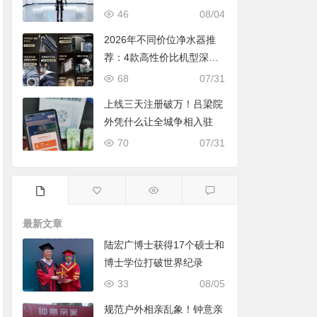
46
08/04
2026年不同价位净水器推
荐：4款高性价比机型深度
对比，照着买不踩坑
68
07/31
上线三天注册破万！吕梁院
外凭什么让全城争相入驻
70
07/31
最新文章
陆宏广博士获得17个硕士和
博士学位打破世界纪录
33
08/05
规范户外相亲乱象！钟意亲