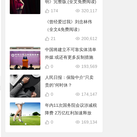
明》完整版;(全文免费阅读)
174
320,117
《曾经爱过我》刘念林伟
（全文&免费阅读）
21
200,612
中国将建立不可靠实体清单
外媒:或还有更多反制措施
0
193,569
人民日报：保险中介“只卖
贵的”何时休？
0
174,147
年内11次国务院会议涉减税
降费 2万亿红利加速释放
0
169,134
在许昌，我找了很久
在许昌，我终于学会
规范户外相亲乱象