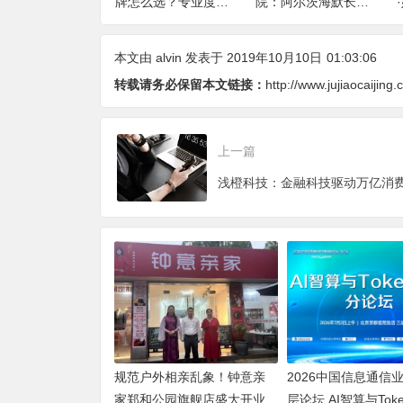
推荐：空间容
牌怎么选？专业度、
院：阿尔茨海默长者
无主灯光质、全
设计、稳定、服务四
专属照料服务介绍
制、长期售后四
大维度深度盘点
本文由
alvin
发表于 2019年10月10日
01:03:06
度全解析
转载请务必保留本文链接：
http://www.jujiaocaijing
上一篇
规范户外相亲乱象！钟意亲
2026中国信息通信
家郑和公园旗舰店盛大开业
层论坛 AI智算与Tok