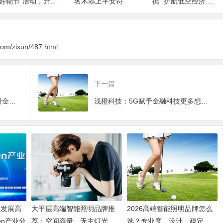
·好物节”活动，升级
名木添上平安符
据” 护航低空经济产
“萌宠服务”综合金融
业生态
解决方案
.com/zixun/487.html
下一篇
浅橙科技：金融科技驱动万亿消费金融市场升级
浅橙科技：5G赋予金融科技更多想象空间
业发展高
大平层高端智能照明品牌推
2026高端智能照明品牌怎么
en产业分
荐：空间容量、无主灯光
选？专业度、设计、稳定、