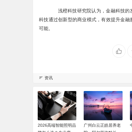
浅橙科技研究院认为，金融科技的发
科技通过创新型的商业模式，有效提升金融
可能。
资讯
层高端智能照明
2026高端智能照明品
广州白云正皓居养老