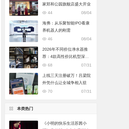
家郑和公园旗舰店盛大开业
44
08/04
海弗：从乐聚智能IPO看康
养机器人的刚需
46
08/04
2026年不同价位净水器推
荐：4款高性价比机型深度
对比，照着买不踩坑
68
07/31
上线三天注册破万！吕梁院
外凭什么让全城争相入驻
70
07/31
本类热门
《小明的快乐生活苏茜小