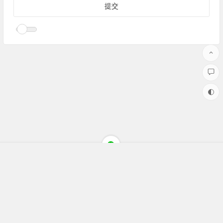
Copyright ©聚焦财经(jujiaocaijing.com)All Rights Reserved 版权
所有