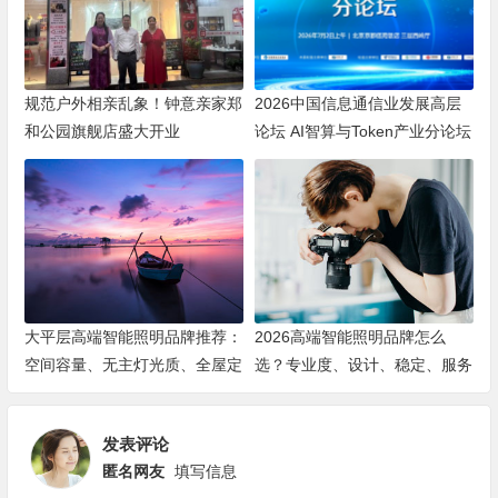
规范户外相亲乱象！钟意亲家郑
2026中国信息通信业发展高层
和公园旗舰店盛大开业
论坛 AI智算与Token产业分论坛
顺利举办
大平层高端智能照明品牌推荐：
2026高端智能照明品牌怎么
空间容量、无主灯光质、全屋定
选？专业度、设计、稳定、服务
制、长期售后四个维度全解析
四大维度深度盘点
发表评论
匿名网友
填写信息