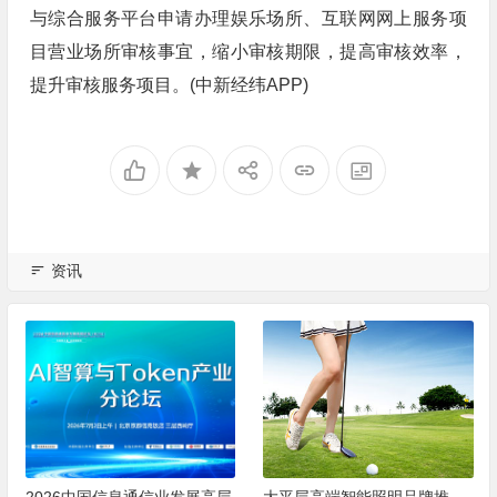
与综合服务平台申请办理娱乐场所、互联网网上服务项
目营业场所审核事宜，缩小审核期限，提高审核效率，
提升审核服务项目。(中新经纬APP)
资讯