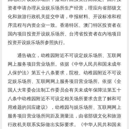
资者申请办理从业娱乐场所生产经营，理应向省部级文
化和旅游行政机关提交申请，申报材料、开设标准和程
序流程与内资企业一致。香港特区、澳门特区投资者在
国内项目投资开设娱乐场所、台湾省投资者在内地项目
投资开设娱乐场所参照执行。
通告确立，幼稚园附近不可设定娱乐场所、互联网
网上服务项目营业场所。依据《中华人民共和国未成年
人保护法》第五十八条要求，院校、幼稚园附近不可设
定娱乐场所、互联网网上服务项目营业场所。依据《全
国人大常委会法制工作委员会有关未成年保障法第五十
八条中幼稚园附近不可设定相关场所要求含意了解和可
用难题的回应建议》，幼稚园与娱乐场所、互联网网上
服务项目营业场所间距及测量法，由省部级文化和旅游
行政机关联系实际做出实际要求。《中华人民共和国未