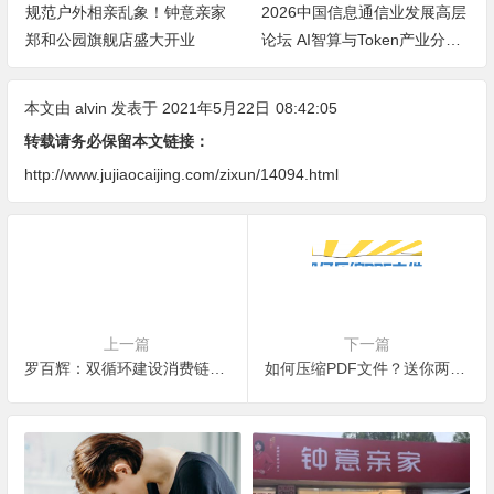
2026中国信息通信业发展高层
大平层高端智能照明品牌推
论坛 AI智算与Token产业分论
荐：空间容量、无主灯光质、
坛顺利举办
全屋定制、长期售后四个维度
全解析
本文由
alvin
发表于 2021年5月22日
08:42:05
转载请务必保留本文链接：
http://www.jujiaocaijing.com/zixun/14094.html
上一篇
下一篇
罗百辉：双循环建设消费链人才链科技链，链长制赋能万亿园区经济指数增长
如何压缩PDF文件？送你两个好方法！