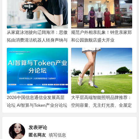
从家庭泳池驶向辽阔海洋：思傲
规范户外相亲乱象！钟意亲家郑
拓由消费清洁机器人转身声纳与
和公园旗舰店盛大开业
海洋机器人赛道
2026中国信息通信业发展高层
大平层高端智能照明品牌推荐：
论坛 AI智算与Token产业分论坛
空间容量、无主灯光质、全屋定
顺利举办
制、长期售后四个维度全解析
发表评论
匿名网友
填写信息