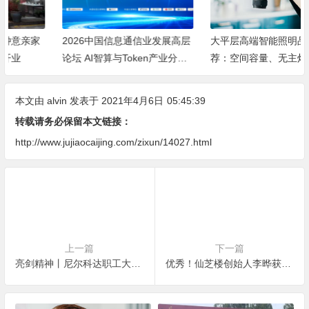
2026中国信息通信业发展高层
大平层高端智能照明品牌推
论坛 AI智算与Token产业分论
荐：空间容量、无主灯光质、
坛顺利举办
全屋定制、长期售后四个维度
全解析
本文由
alvin
发表于 2021年4月6日
05:45:39
转载请务必保留本文链接：
http://www.jujiaocaijing.com/zixun/14027.html
上一篇
下一篇
亮剑精神丨尼尔科达职工大会暨表彰大会圆满结束！
优秀！仙芝楼创始人李晔获评全国脱贫攻坚先进个人