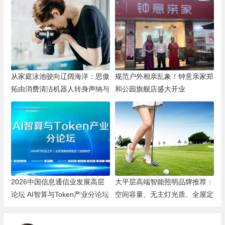
从家庭泳池驶向辽阔海洋：思傲
规范户外相亲乱象！钟意亲家郑
拓由消费清洁机器人转身声纳与
和公园旗舰店盛大开业
海洋机器人赛道
2026中国信息通信业发展高层
大平层高端智能照明品牌推荐：
论坛 AI智算与Token产业分论坛
空间容量、无主灯光质、全屋定
顺利举办
制、长期售后四个维度全解析