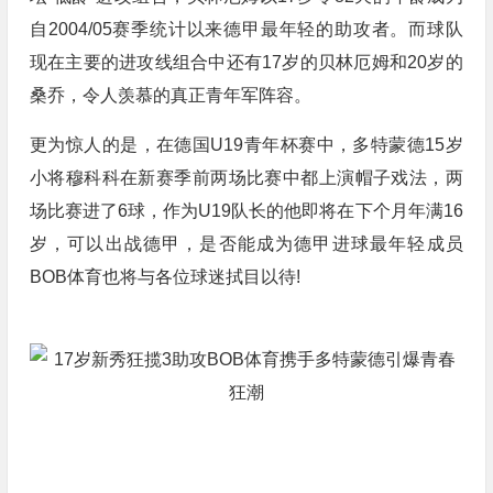
自2004/05赛季统计以来德甲最年轻的助攻者。而球队
现在主要的进攻线组合中还有17岁的贝林厄姆和20岁的
桑乔，令人羡慕的真正青年军阵容。
更为惊人的是，在德国U19青年杯赛中，多特蒙德15岁
小将穆科科在新赛季前两场比赛中都上演帽子戏法，两
场比赛进了6球，作为U19队长的他即将在下个月年满16
岁，可以出战德甲，是否能成为德甲进球最年轻成员
BOB体育也将与各位球迷拭目以待!