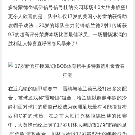
多特蒙德坐镇伊信号信号杜纳公园球场4:0大胜弗赖堡!
更令人欣喜的是，队中年仅17岁的美国小将雷纳获得助
攻帽子戏法，20岁的球队主力前锋哈兰德2射1传斩获
9.7的超高评分荣膺本场比赛最佳球员。一场酣畅淋漓的
胜利让人惊喜直呼青春风暴来了!
在近几轮的德甲联赛中，雷纳与哈兰德已经打出多次配
合，被球迷戏称“雷哈娜”组合，哈兰德以超越年龄的冷
静和面对球门的霸道已经成为欧洲足坛最有可能接替梅
西和C罗的球员。在之前大胜门兴格拉德巴赫的比赛
中，大黄蜂已经上演了17岁贝林厄姆助攻17岁雷纳的足
坛“低龄”进攻组合，贝林厄姆以17岁零82天的年龄成为