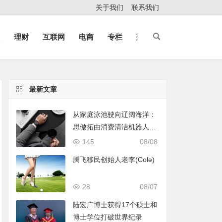
关于我们
联系我们
理财
互联网
电商
专栏
最新文章
从家庭泳池驶向辽阔海洋：
思傲拓由消费清洁机器人转
身声纳与海洋机器人赛道
145
08/08
腾飞移民创始人老李(Cole)
28
08/07
陆宏广博士获得17个硕士和
博士学位打破世界纪录