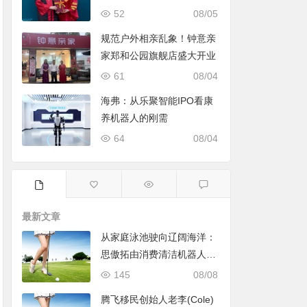
52
08/05
规范户外相亲乱象！钟意亲
家郑和公园旗舰店盛大开业
61
08/04
海弗：从乐聚智能IPO看康
养机器人的刚需
64
08/04
最新文章
从家庭泳池驶向辽阔海洋：
思傲拓由消费清洁机器人转
身声纳与海洋机器人赛道
145
08/08
腾飞移民创始人老李(Cole)