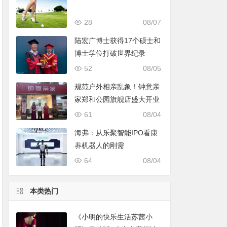
28
08/07
陆宏广博士获得17个硕士和
博士学位打破世界纪录
52
08/05
规范户外相亲乱象！钟意亲
家郑和公园旗舰店盛大开业
61
08/04
海弗：从乐聚智能IPO看康
养机器人的刚需
64
08/04
本类热门
《小明的快乐生活苏茜小