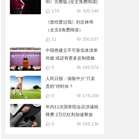
明》完整版;(全文免费阅读)
174
320,140
《曾经爱过我》刘念林伟
（全文&免费阅读）
21
200,637
中国将建立不可靠实体清单
外媒:或还有更多反制措施
0
193,574
人民日报：保险中介“只卖
贵的”何时休？
0
174,150
年内11次国务院会议涉减税
降费 2万亿红利加速释放
0
169,136