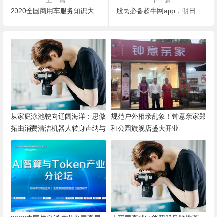
2020全国商用车服务知识大赛，河北诚实集团载誉而归！
股民必备超牛网app，明日涨停个股推荐，个股纷纷上涨
从家庭泳池驶向辽阔海洋：思傲
规范户外相亲乱象！钟意亲家郑
拓由消费清洁机器人转身声纳与
和公园旗舰店盛大开业
海洋机器人赛道