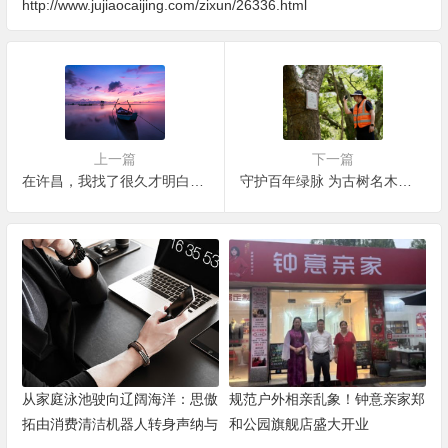
http://www.jujiaocaijing.com/zixun/26336.html
上一篇
下一篇
在许昌，我找了很久才明白：心理咨询不是“看病”，而是一次重新认识自己的机会
守护百年绿脉 为古树名木添上平安符
从家庭泳池驶向辽阔海洋：思傲
规范户外相亲乱象！钟意亲家郑
拓由消费清洁机器人转身声纳与
和公园旗舰店盛大开业