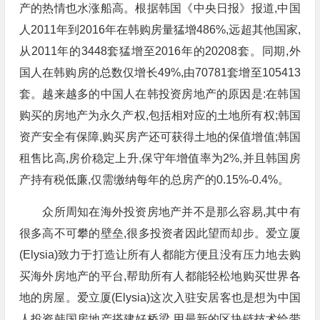
产的热情也水涨船高。根据韩国《中央日报》报道,中国
人2011年到2016年在韩购房量猛增486%,远超其他国家,
从2011年的3448套猛增至2016年的20208套。同期,外
国人在韩购房的总数仅增长49%,由70781套增至105413
套。越来越多的中国人在韩投资房地产的原因是:在韩国
购买的房地产为永久产权,包括相对应的土地所有权;韩国
资产安全有保障,购买房产还可获得土地的保值增值;韩国
租售比高,房价稳定上升,保守年增值率为2%,并且韩国房
产持有税低廉,仅需缴纳每年的总房产的0.15%-0.4%。
众所周知在海外投资房地产并不是那么容易,其中有
很多高不可攀的壁垒,很多投资者因此望而却步。爱立厦
(Elysia)致力于打造让所有人都能方便且没有压力地去购
买海外房地产的平台,帮助所有人都能轻松地购买世界各
地的房屋。爱立厦(Elysia)这次入驻安居客也是想为中国
人投资韩国房地产搭建好桥梁,用最新的区块链技术给带