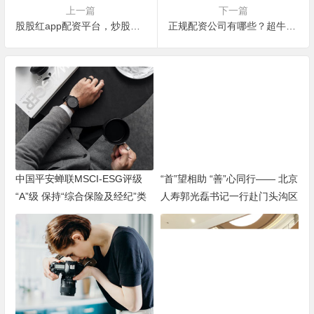
上一篇
下一篇
股股红app配资平台，炒股必备盈利神器
正规配资公司有哪些？超牛网app炒股必备
中国平安蝉联MSCI-ESG评级
“首”望相助 “善”心同行—— 北京
“A”级 保持“综合保险及经纪”类
人寿郭光磊书记一行赴门头沟区
别亚太区第一位
进行灾后重建慈善捐赠