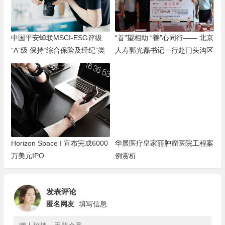
中国平安蝉联MSCI-ESG评级
“首”望相助 “善”心同行—— 北京
“A”级 保持“综合保险及经纪”类
人寿郭光磊书记一行赴门头沟区
别亚太区第一位
进行灾后重建慈善捐赠
Horizon Space I 宣布完成6000
华展医疗皇家丽肿瘤医院工程案
万美元IPO
例赏析
发表评论
匿名网友
填写信息