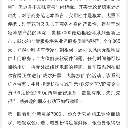
重”，但这并不意味着与时尚绝缘。其实无论是稳重还是
时尚，对于商务笔记本而言，实用性才是根本。太重不
便携，过于花哨又失去了商务本身的严肃性。得益于对
轻薄型产品的积淀，灵越7000微边框轻薄系列全新上
市，戴尔的全智服务堪称业界服务质量“标杆”，全年365
天，7*24小时均有专家时刻相侯，还可以风雨无阻地提
供上门服务，全方位解决软硬件问题。任何时间都可以
酣畅用机，再无外出维修电脑的烦恼。目前该系列在戴
尔官网正在进行“戴尔开黑，大牌放价”的活动，该系列
机器特惠，并且“指定机型立减千元+送爱奇艺VIP黄金会
员+99元价值299元两年全智服务，数量有限，先到先
得!”，感兴趣的朋友心动不如行动啦！
第一眼看到全新灵越7000， 你会为它的精工造物而惊
叹。粉银双色可选，粉要粉得足够鲜嫩，银色要银得极