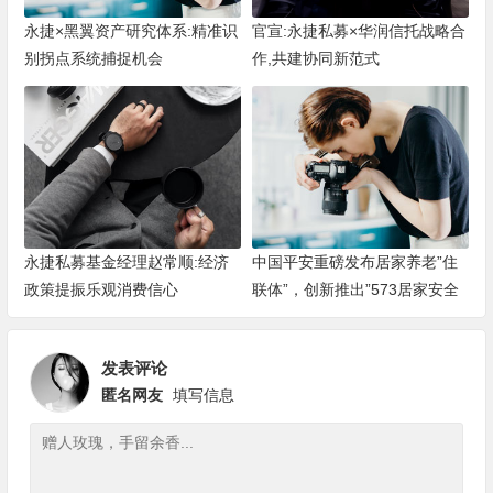
永捷×黑翼资产研究体系:精准识
官宣:永捷私募×华润信托战略合
别拐点系统捕捉机会
作,共建协同新范式
永捷私募基金经理赵常顺:经济
中国平安重磅发布居家养老”住
政策提振乐观消费信心
联体”，创新推出”573居家安全
改造服务”
发表评论
匿名网友
填写信息