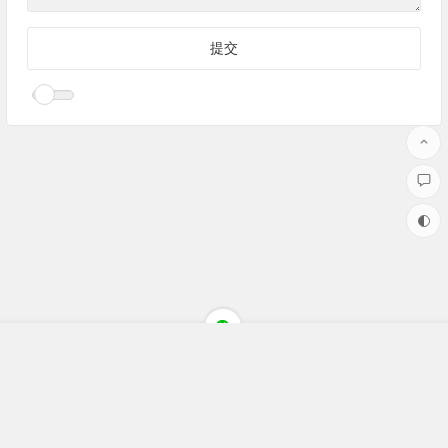
Copyright ©聚焦财经(jujiaocaijing.com)All Rights Reserved 版权