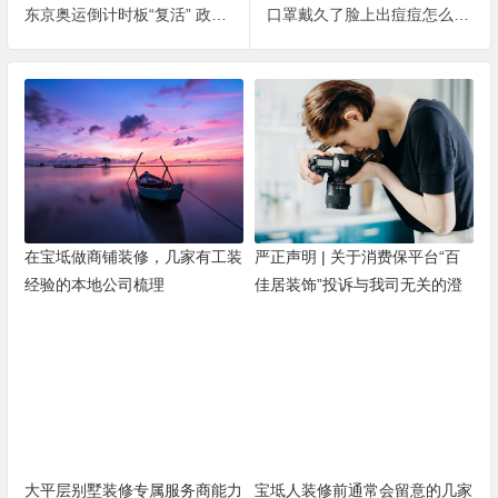
东京奥运倒计时板“复活” 政府职员：会全力准备
口罩戴久了脸上出痘痘怎么办？用幕肤凝胶
在宝坻做商铺装修，几家有工装
严正声明 | 关于消费保平台“百
经验的本地公司梳理
佳居装饰”投诉与我司无关的澄
清
大平层别墅装修专属服务商能力
宝坻人装修前通常会留意的几家