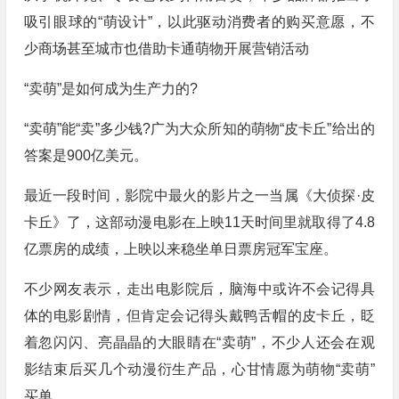
吸引眼球的“萌设计”，以此驱动消费者的购买意愿，不
少商场甚至城市也借助卡通萌物开展营销活动
“卖萌”是如何成为生产力的?
“卖萌”能“卖”多少钱?广为大众所知的萌物“皮卡丘”给出的
答案是900亿美元。
最近一段时间，影院中最火的影片之一当属《大侦探·皮
卡丘》了，这部动漫电影在上映11天时间里就取得了4.8
亿票房的成绩，上映以来稳坐单日票房冠军宝座。
不少网友表示，走出电影院后，脑海中或许不会记得具
体的电影剧情，但肯定会记得头戴鸭舌帽的皮卡丘，眨
着忽闪闪、亮晶晶的大眼睛在“卖萌”，不少人还会在观
影结束后买几个动漫衍生产品，心甘情愿为萌物“卖萌”
买单。