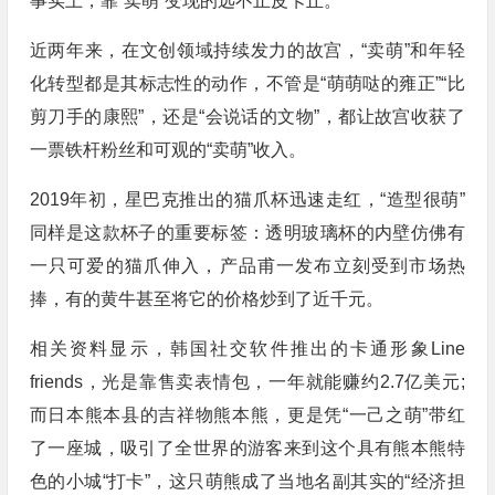
事实上，靠“卖萌”变现的远不止皮卡丘。
近两年来，在文创领域持续发力的故宫，“卖萌”和年轻
化转型都是其标志性的动作，不管是“萌萌哒的雍正”“比
剪刀手的康熙”，还是“会说话的文物”，都让故宫收获了
一票铁杆粉丝和可观的“卖萌”收入。
2019年初，星巴克推出的猫爪杯迅速走红，“造型很萌”
同样是这款杯子的重要标签：透明玻璃杯的内壁仿佛有
一只可爱的猫爪伸入，产品甫一发布立刻受到市场热
捧，有的黄牛甚至将它的价格炒到了近千元。
相关资料显示，韩国社交软件推出的卡通形象Line
friends，光是靠售卖表情包，一年就能赚约2.7亿美元;
而日本熊本县的吉祥物熊本熊，更是凭“一己之萌”带红
了一座城，吸引了全世界的游客来到这个具有熊本熊特
色的小城“打卡”，这只萌熊成了当地名副其实的“经济担