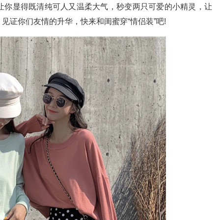
让你显得既清纯可人又温柔大气，秒变两只可爱的小精灵，让
见证你们友情的升华，快来和闺蜜穿“情侣装”吧!