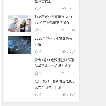
坐带货女王
0
3,985
加热不燃烧宝藏烟弹CHOT
TO桥豆给你想要的所有
0
3,914
2020年电商行业发展趋势
剖析
0
3,584
饮食+运动 也没能把腹部脂
肪减下来，也许是忽略了它
们
0
3,558
”源厂优品，商机升级“1688
发布产地寻厂计划
0
3,164