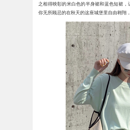
之相得映彰的米白色的半身裙和蓝色短裙，
你无所顾忌的在秋天的这座城堡里自由翱翔，