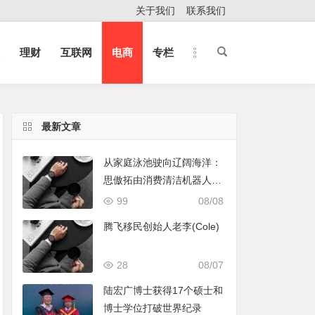
关于我们
联系我们
理财
互联网
电商
专栏
最新文章
从家庭泳池驶向辽阔海洋：
思傲拓由消费清洁机器人转
身声纳与海洋机器人赛道
99
08/08
腾飞移民创始人老李(Cole)
28
08/07
陆宏广博士获得17个硕士和
博士学位打破世界纪录