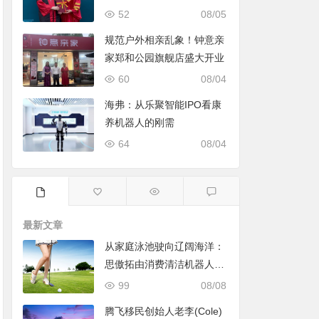
52
08/05
规范户外相亲乱象！钟意亲
家郑和公园旗舰店盛大开业
60
08/04
海弗：从乐聚智能IPO看康
养机器人的刚需
64
08/04
最新文章
从家庭泳池驶向辽阔海洋：
思傲拓由消费清洁机器人转
身声纳与海洋机器人赛道
99
08/08
腾飞移民创始人老李(Cole)