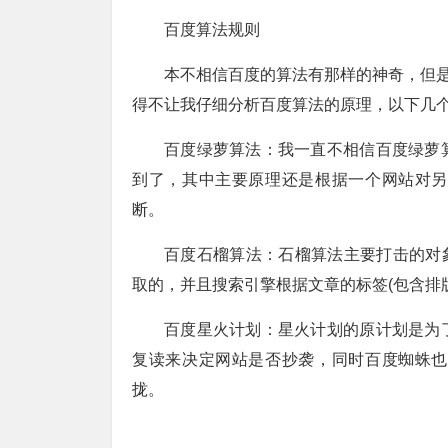
百度算法规则
本不相信百度的算法有那样的神奇，但
得不让我仔细分析百度算法的原理，以下几
百度绿萝算法：我一直不相信百度绿萝
到了，其中主要原理还是根据一个网站对另
断。
百度石榴算法：石榴算法主要打击的对象
取的，并且搜索引擎根据文章的标签(包含排
百度星火计划：星火计划的原计划是为
复读来决定网站是否抄袭，同时百度蜘蛛也
拢。