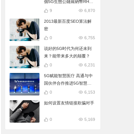
個5G生態公鏈羅納幣RHO
亮相深圳
9
6,870
2013最新百度SEO算法解
密
0
6,755
说好的5G时代为何还未到
来？能带来多大的颠覆？
0
6,231
5G赋能智慧医疗 高通与中
国伙伴合作推进5G智慧急
救项目
0
6,153
如何设置友情链接欺骗对手
0
5,169