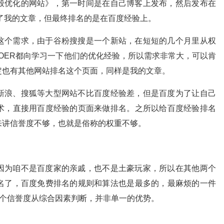
般优化的网站》，第一时间是在自己博客上发布，然后发布在
了我的文章，但最终排名的是在百度经验上。
这个需求，由于谷粉搜搜是一个新站，在短短的几个月里从权
EOER都向学习一下他们的优化经验，所以需求非常大，可以肯
定也有其他网站排名这个页面，同样是我的文章。
新浪、搜狐等大型网站不比百度经验差，但是百度为了让自己
术，直接用百度经验的页面来做排名。之所以给百度经验排名
来讲信誉度不够，也就是俗称的权重不够。
因为咱不是百度家的亲戚，也不是土豪玩家，所以在其他两个
名了，百度免费排名的规则和算法也是最多的，最麻烦的一件
这个信誉度从综合因素判断，并非单一的优势。