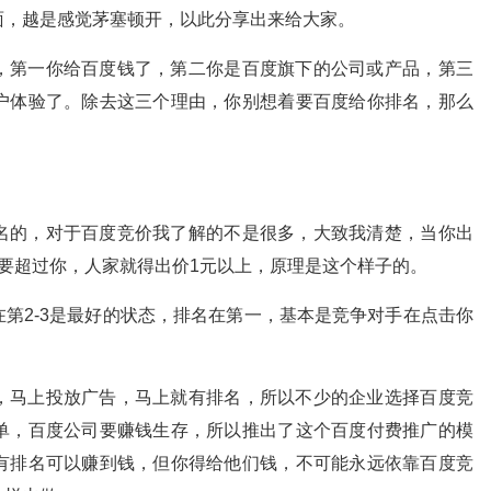
面，越是感觉茅塞顿开，以此分享出来给大家。
，第一你给百度钱了，第二你是百度旗下的公司或产品，第三
户体验了。除去这三个理由，你别想着要百度给你排名，那么
名的，对于百度竞价我了解的不是很多，大致我清楚，当你出
要超过你，人家就得出价1元以上，原理是这个样子的。
第2-3是最好的状态，排名在第一，基本是竞争对手在点击你
，马上投放广告，马上就有排名，所以不少的企业选择百度竞
单，百度公司要赚钱生存，所以推出了这个百度付费推广的模
有排名可以赚到钱，但你得给他们钱，不可能永远依靠百度竞