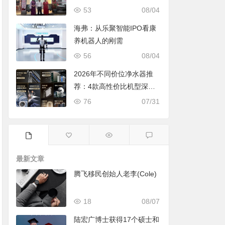
53
08/04
海弗：从乐聚智能IPO看康
养机器人的刚需
56
08/04
2026年不同价位净水器推
荐：4款高性价比机型深度
对比，照着买不踩坑
76
07/31
最新文章
腾飞移民创始人老李(Cole)
18
08/07
陆宏广博士获得17个硕士和