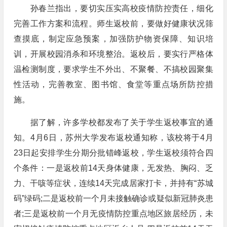
孙春兰指出，要切实压实高校疫情防控责任，细化
完善工作方案和流程。师生返校前，要做好健康状况筛
查摸底，制定应急预案，加强防护物资保障、知识培
训，开展校园消杀和环境整治。返校后，要实行严格体
温检测制度，要求学生不外出、不聚餐、不搞校园聚集
性活动，完善教室、图书馆、食堂等重点场所防控措
施。
据了解，许多学校都发布了关于学生返校事宜的通
知。4月6日，苏州大学发布返校通知称，该校将于4月
23日起安排学生分期分批错峰返校，学生返校须符合四
个条件：一是返校前14天身体健康，无发热、胸闷、乏
力、干咳等症状，连续14天完成居家打卡，并持有“苏城
码”绿码;二是返校前一个月未接触确诊或疑似新冠肺炎患
者;三是返校前一个月无疫情防控重点地区旅居经历，未