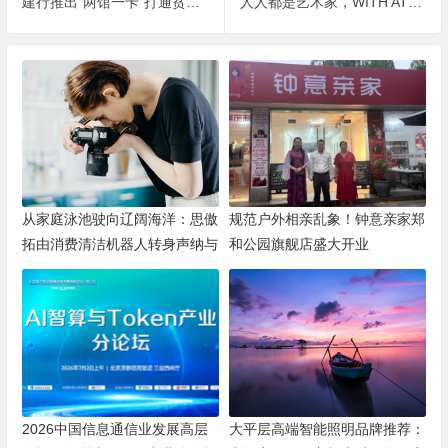
建行推出“两馆一卡”打通贫困地区特色商品销售通道
人人都是艺术家，WITH ATTITUDE表示彩妆就要有态度
从家庭泳池驶向辽阔海洋：思傲
规范户外相亲乱象！钟意亲家郑
拓由消费清洁机器人转身声纳与
和公园旗舰店盛大开业
海洋机器人赛道
2026中国信息通信业发展高层
大平层高端智能照明品牌推荐：