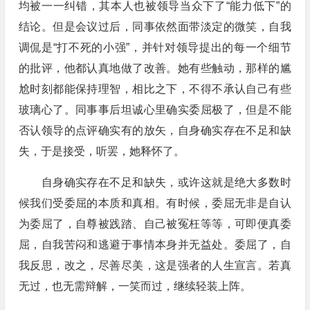
均被一一纠错，其本人也被领导当众下了“能力低下”的
结论。但是会议过后，同事依然面带淡定的微笑，自我
调侃是“打不死的小强”，并针对领导提出的每一个细节
的批评，他都认真地做了改善。她有些触动，那样的尴
尬时刻都能保持理智，相比之下，不得不承认自己有些
玻璃心了。同事事后坦诚心里确实委屈极了，但是不能
否认领导的点评确实有的放矢，自身确实存在不足和缺
失，于是接受，听罢，她释怀了。
自身确实存在不足和缺失，或许这就是绝大多数时
候我们受委屈的本质和真相。有时候，委屈无非是自认
为委屈了，自尊被践踏、自己被冤枉等等，可即便真委
屈，自我苦闷和逃避于事情本身并无益处。委屈了，自
我反思，改之，尽善尽美，这是强者的人生宣言。若真
无过，也无需辩解，一笑而过，继续轻装上阵。