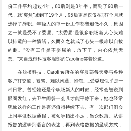
份工作平均超过4年，80后则是3年半，而到了90后一
代，就“突然”减到了19个月，95后更是仅仅在职7个月就
选择了辞职。年轻人的每一份工作都普遍做不久，原因
之一就是受不了委屈。“太委屈”是很多职场新人心头难
以排遣的一种情绪，久而久之就成了心头一根难以自拔
的刺。“没有工作是不委屈的，放下了，内心依然无
恙。”来自浅橙科技客服部的Caroline笑着说道。
在浅橙科技，Caroline所在的客服部每天要与各种
客户打交道，被骂、难以沟通、抱怨......受委屈似乎是一
种日常。曾经她还是个职场新人的时候，经常会被说到
眼圈发红，去卫生间躲一会儿才能平静下来，她也经常
犹豫这样的工作是否还值得持续下去。有一次部门例会
上同事做数据通报，被领导指出不足，当众数落。从讲
报告的逻辑到语言的表述，再到表格数据的呈现方式，