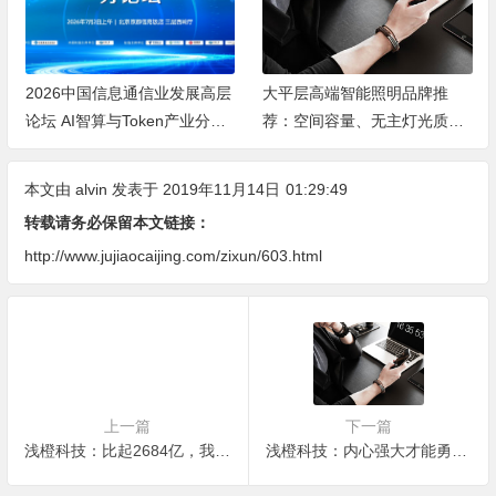
2026中国信息通信业发展高层
大平层高端智能照明品牌推
论坛 AI智算与Token产业分论
荐：空间容量、无主灯光质、
坛顺利举办
全屋定制、长期售后四个维度
全解析
本文由
alvin
发表于 2019年11月14日
01:29:49
转载请务必保留本文链接：
http://www.jujiaocaijing.com/zixun/603.html
上一篇
下一篇
浅橙科技：比起2684亿，我更关注“小的伟大”
浅橙科技：内心强大才能勇往直前