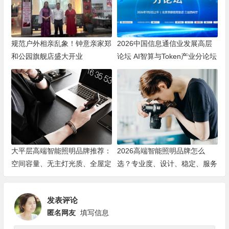
规范户外相亲乱象！钟意亲家郑
2026中国信息通信业发展高层
和公园旗舰店盛大开业
论坛 AI智算与Token产业分论坛
顺利举办
大平层高端智能照明品牌推荐：
2026高端智能照明品牌怎么
空间容量、无主灯光质、全屋定
选？专业度、设计、稳定、服务
制、长期售后四个维度全解析
四大维度深度盘点
发表评论
匿名网友
填写信息