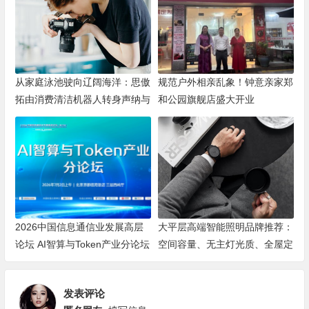
从家庭泳池驶向辽阔海洋：思傲
规范户外相亲乱象！钟意亲家郑
拓由消费清洁机器人转身声纳与
和公园旗舰店盛大开业
海洋机器人赛道
2026中国信息通信业发展高层
大平层高端智能照明品牌推荐：
论坛 AI智算与Token产业分论坛
空间容量、无主灯光质、全屋定
顺利举办
制、长期售后四个维度全解析
发表评论