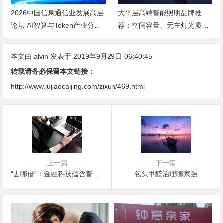
2026中国信息通信业发展高层
大平层高端智能照明品牌推
论坛 AI智算与Token产业分论
荐：空间容量、无主灯光质、
坛顺利举办
全屋定制、长期售后四个维度
全解析
本文由
alvin
发表于 2019年9月29日
06:40:45
转载请务必保留本文链接：
http://www.jujiaocaijing.com/zixun/469.html
上一篇
下一篇
“去哪借”：金融科技蕴含普惠潜力
包头甲醛治理哪家强