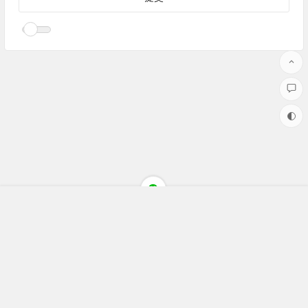
Copyright ©聚焦财经(jujiaocaijing.com)All Rights Reserved 版权
所有