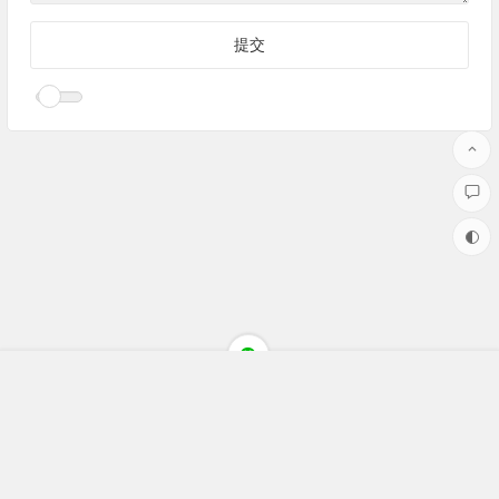
Copyright ©聚焦财经(jujiaocaijing.com)All Rights Reserved 版权