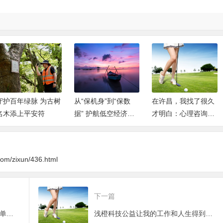
守护百年绿脉 为古树
从“保机身”到“保数
在许昌，我找了很久
名木添上平安符
据” 护航低空经济产
才明白：心理咨询不
业生态
是“看病”，而是一次
重新认识自己的机会
.com/zixun/436.html
下一篇
2018-2019全国智慧小镇200强榜单新鲜出炉！有没有你美丽的家乡？
浅橙科技公益让我的工作和人生得到更好的升华