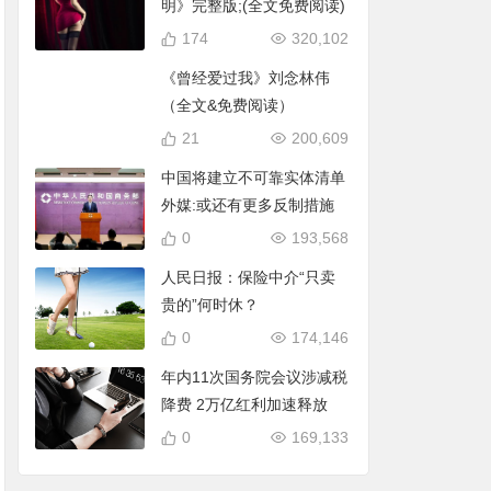
明》完整版;(全文免费阅读)
174
320,102
《曾经爱过我》刘念林伟
（全文&免费阅读）
21
200,609
中国将建立不可靠实体清单
外媒:或还有更多反制措施
0
193,568
人民日报：保险中介“只卖
贵的”何时休？
0
174,146
年内11次国务院会议涉减税
降费 2万亿红利加速释放
0
169,133