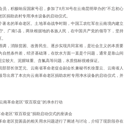
，积极响应国家号召，参加了8月30号在云南昆明举办的“不忘初心
命老区捐助农村专用净水设备的启动仪式。
著名的革命老区。土地革命战争时期，中国工农红军在云南境内建立
宁、广南5县，两块根据地的各族人民，在中国共产党的领导下，坚持
区。
调，消除贫困、改善民生、逐步实现共同富裕，是社会主义的本质要
为自然条件差，经济基础薄，在饮水方面一直是个问题，通常是靠山间
泥尘较大、泥腥味重、含氟高等问题，水质指标很难保证。
部部长张芝元、云南省革命老促会副会长兼秘书长徐显云、云南省人
领导出席了本次向云南革命老区捐助农村专用净水设备的启动仪式，并
老区“双百双促”捐助启动仪式的座谈会
命老区贫困县的相关用水问题进行了阐述与讨论，介绍了现阶段存在