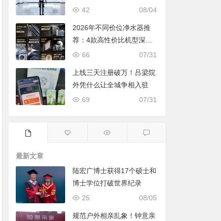
42
08/04
2026年不同价位净水器推
荐：4款高性价比机型深度
对比，照着买不踩坑
66
07/31
上线三天注册破万！吕梁院
外凭什么让全城争相入驻
69
07/31
最新文章
陆宏广博士获得17个硕士和
博士学位打破世界纪录
25
08/05
规范户外相亲乱象！钟意亲