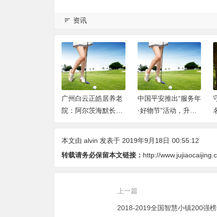
资讯
26高端智能照明品
广州白云正皓居养老
中国平安推出“服务年
么选？专业度、
院：阿尔茨海默长者
·好物节”活动，升级
、稳定、服务四
专属照料服务介绍
“萌宠服务”综合金融
度深度盘点
解决方案
本文由
alvin
发表于 2019年9月18日
00:55:12
转载请务必保留本文链接：
http://www.jujiaocaijing
上一篇