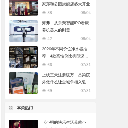
家郑和公园旗舰店盛大开业
38
08/04
海弗：从乐聚智能IPO看康
养机器人的刚需
42
08/04
2026年不同价位净水器推
荐：4款高性价比机型深度
对比，照着买不踩坑
66
07/31
上线三天注册破万！吕梁院
外凭什么让全城争相入驻
69
07/31
本类热门
《小明的快乐生活苏茜小