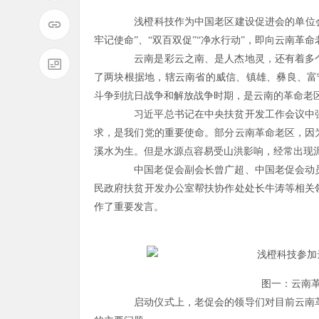
浅橙科技作为中国老区建设促进会的单位会员
牢记使命”、“双百双促”“净水行动”，即向云南革
云南是彩云之南、是人杰地灵，还有着多个
了两块根据地，辖云南省的威信、镇雄、彝良、富
斗争到抗日战争和解放战争时期，是云南的革命老
习近平总书记在中央扶贫开发工作会议中强
求，是我们党的重要使命。部分云南革命老区，因
溪水为生。但是水源点容易受山洪影响，经常出现
中国老促会副会长曾广超、中国老促会动员
民政府扶贫开发办公室帮扶协作处处长牛涛等相关
作了重要发言。
图一：云南革命
启动仪式上，老促会的领导们对目前云南革