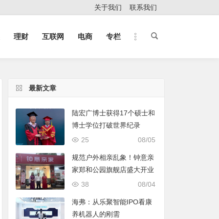
关于我们
联系我们
理财
互联网
电商
专栏
最新文章
陆宏广博士获得17个硕士和
博士学位打破世界纪录
25
08/05
规范户外相亲乱象！钟意亲
家郑和公园旗舰店盛大开业
38
08/04
海弗：从乐聚智能IPO看康
养机器人的刚需