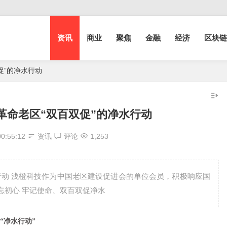
资讯
商业
聚焦
金融
经济
区块链
促”的净水行动
革命老区“双百双促”的净水行动
00:55:12
资讯
评论
1,253
动 浅橙科技作为中国老区建设促进会的单位会员，积极响应国
忘初心 牢记使命、双百双促净水
“净水行动”