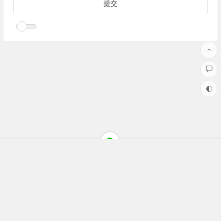
Copyright ©聚焦财经(jujiaocaijing.com)All Rights Reserved 版权
所有