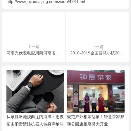
http://www.jujiaocaijing.com/zixun/434.html
上一篇
下一篇
河南光伏发电应用商河南省坤德实业发展有限公司濮阳县离网光伏发电系统顺利
2018-2019全国智慧小镇200强榜单新鲜出炉！有没有你美丽的家乡？
从家庭泳池驶向辽阔海洋：思傲
规范户外相亲乱象！钟意亲家郑
拓由消费清洁机器人转身声纳与
和公园旗舰店盛大开业