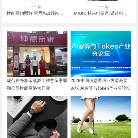
上一篇
下一篇
性能强拍照好 索尼XZ1领衔高颜值手机推荐
MIUI支持来电留言:错过电话终于不再后悔
规范户外相亲乱象！钟意亲家郑
2026中国信息通信业发展高层
和公园旗舰店盛大开业
论坛 AI智算与Token产业分论坛
顺利举办