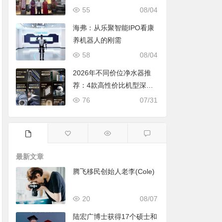
55
08/04
海弗：从乐聚智能IPO看康
养机器人的刚需
58
08/04
2026年不同价位净水器推
荐：4款高性价比机型深度
对比，照着买不踩坑
76
07/31
最新文章
腾飞移民创始人老李(Cole)
20
08/07
陆宏广博士获得17个硕士和