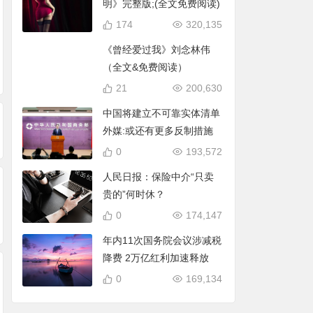
明》完整版;(全文免费阅读)
174
320,135
《曾经爱过我》刘念林伟
在许昌，我找了很久
在许昌，我终于学会
规范户外相亲乱象
（全文&免费阅读）
才明白：心理咨询不
了不再“硬扛”：一个
钟意亲家郑和公园
21
200,630
是“看病”，而是一次
普通妈妈的成长自白
舰店盛大开业
重新认识自己的机会
中国将建立不可靠实体清单
外媒:或还有更多反制措施
0
193,572
人民日报：保险中介“只卖
贵的”何时休？
0
174,147
年内11次国务院会议涉减税
降费 2万亿红利加速释放
0
169,134