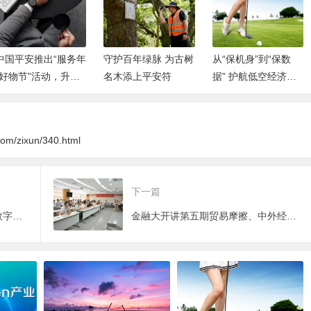
中国平安推出“服务年
守护百年绿脉 为古树
从“保机身”到“保数
·好物节”活动，升级
名木添上平安符
据” 护航低空经济产
“萌宠服务”综合金融
业生态
解决方案
.com/zixun/340.html
下一篇
HES和氏资产教你如何正确理解数字资产
金融大开讲第五期贸易摩擦、中外经济形势与金融问题