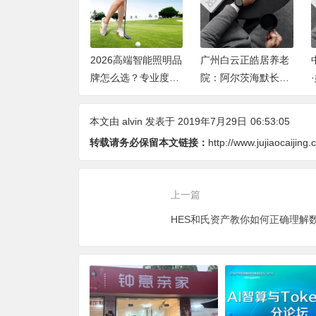
层高端智能照明
2026高端智能照明品
广州白云正皓居养老
推荐：空间容
牌怎么选？专业度、
院：阿尔茨海默长者
无主灯光质、全
设计、稳定、服务四
专属照料服务介绍
制、长期售后四
大维度深度盘点
本文由
alvin
发表于 2019年7月29日
06:53:05
度全解析
转载请务必保留本文链接：
http://www.jujiaocaijing
上一篇