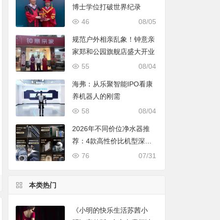
博士学位打破世界纪录
46
08/05
规范户外相亲乱象！钟意亲
家郑和公园旗舰店盛大开业
55
08/04
海弗：从乐聚智能IPO看康
养机器人的刚需
58
08/04
2026年不同价位净水器推
荐：4款高性价比机型深度
对比，照着买不踩坑
76
07/31
本类热门
《小明的快乐生活苏茜小