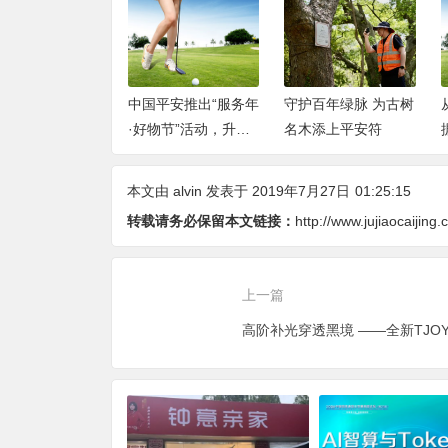
白云正皓居养老
中国平安推出“服务年
守护百年绿脉 为古树
阿尔茨海默长者
·好物节”活动，升级
名木添上平安符
照料服务介绍
“萌宠服务”综合金融
解决方案
本文由
alvin
发表于 2019年7月27日
01:25:15
转载请务必保留本文链接：
http://www.jujiaocaijing
上一篇