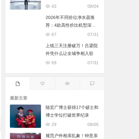
43
08/04
2026年不同价位净水器推
荐：4款高性价比机型深度
对比，照着买不踩坑
67
07/31
上线三天注册破万！吕梁院
外凭什么让全城争相入驻
69
07/31
最新文章
陆宏广博士获得17个硕士和
博士学位打破世界纪录
29
08/05
规范户外相亲乱象！钟意亲