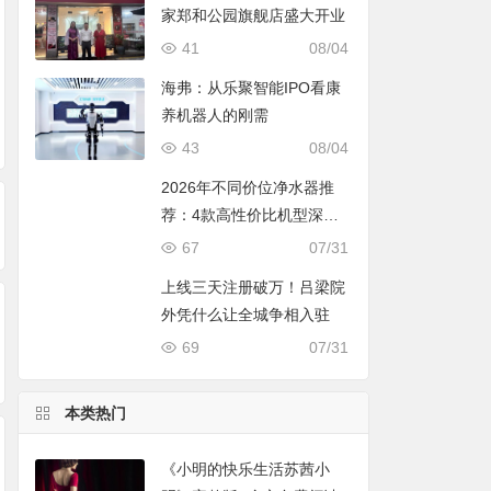
家郑和公园旗舰店盛大开业
41
08/04
海弗：从乐聚智能IPO看康
规范户外相亲乱象！
2026中国信息通信业
大平层高端智能照
养机器人的刚需
钟意亲家郑和公园旗
发展高层论坛 AI智算
品牌推荐：空间容
43
08/04
舰店盛大开业
与Token产业分论坛
量、无主灯光质、
2026年不同价位净水器推
顺利举办
屋定制、长期售后
荐：4款高性价比机型深度
个维度全解析
对比，照着买不踩坑
67
07/31
上线三天注册破万！吕梁院
外凭什么让全城争相入驻
69
07/31
本类热门
《小明的快乐生活苏茜小