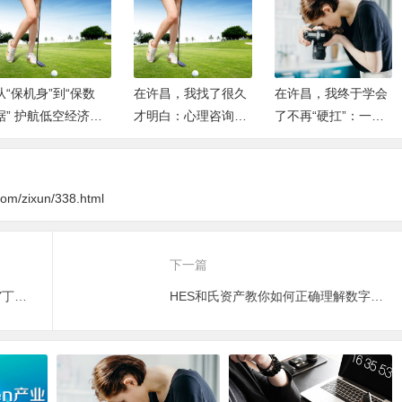
从“保机身”到“保数
在许昌，我找了很久
在许昌，我终于学会
据” 护航低空经济产
才明白：心理咨询不
了不再“硬扛”：一个
业生态
是“看病”，而是一次
普通妈妈的成长自白
重新认识自己的机会
.com/zixun/338.html
下一篇
高阶补光穿透黑境 ——全新TJOY丁家宜光感提亮精华液
HES和氏资产教你如何正确理解数字资产