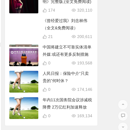
明》完整版;(全文免费阅读)
174
320,110
《曾经爱过我》刘念林伟
（全文&免费阅读）
21
200,611
中国将建立不可靠实体清单
外媒:或还有更多反制措施
0
193,568
人民日报：保险中介“只卖
贵的”何时休？
0
174,146
年内11次国务院会议涉减税
降费 2万亿红利加速释放
0
169,134