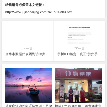
转载请务必保留本文链接：
http://www.jujiaocaijing.com/zixun/26383.html
上一篇
下一篇
金华市数据代表团到访海弗医疗 “院外通”达成落地
宇树IPO落定，真正“胜负手”藏在海弗医疗数据库
从家庭泳池驶向辽阔海洋：思傲
规范户外相亲乱象！钟意亲家郑