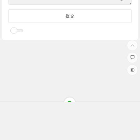
Copyright ©聚焦财经(jujiaocaijing.com)All Rights Reserved 版权