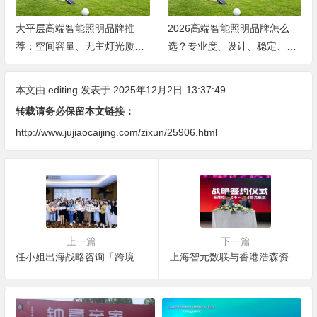
大平层高端智能照明品牌推
2026高端智能照明品牌怎么
荐：空间容量、无主灯光质、
选？专业度、设计、稳定、服
全屋定制、长期售后四个维度
务四大维度深度盘点
全解析
本文由
editing
发表于 2025年12月2日
13:37:49
转载请务必保留本文链接：
http://www.jujiaocaijing.com/zixun/25906.html
上一篇
下一篇
任小姐出海战略咨询「跨境电商老板年终赚钱大课」：洞见2026年跨境赚钱新机遇
上海智元数联与香港浩森资本重磅联袂，共筑数字资产合规新生态