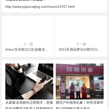
http://www.jujiaocaijing.com/zixun/14707.html
上一篇
下一篇
Anker安克推出口红超极充，充电宝和充电器二合一
2021亚洲品牌论坛暨2021中国品牌500强发布会”在天津召开
从家庭泳池驶向辽阔海洋：思傲
规范户外相亲乱象！钟意亲家郑
拓由消费清洁机器人转身声纳与
和公园旗舰店盛大开业