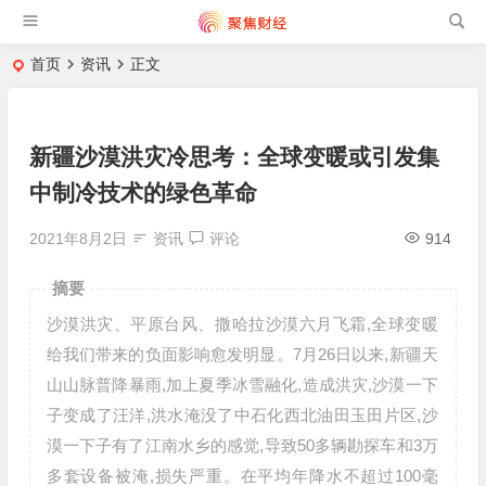
首页
资讯
正文
新疆沙漠洪灾冷思考：全球变暖或引发集
中制冷技术的绿色革命
2021年8月2日
资讯
评论
914
摘要
沙漠洪灾、平原台风、撒哈拉沙漠六月飞霜,全球变暖
给我们带来的负面影响愈发明显。7月26日以来,新疆天
山山脉普降暴雨,加上夏季冰雪融化,造成洪灾,沙漠一下
子变成了汪洋,洪水淹没了中石化西北油田玉田片区,沙
漠一下子有了江南水乡的感觉,导致50多辆勘探车和3万
多套设备被淹,损失严重。在平均年降水不超过100毫