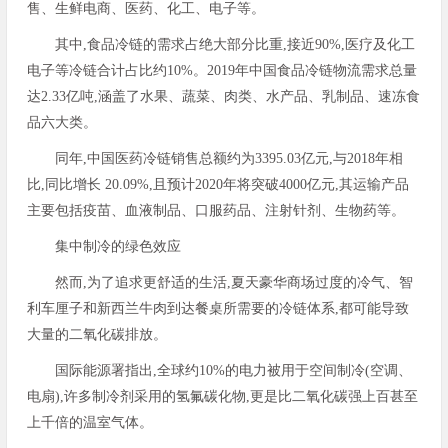
售、生鲜电商、医药、化工、电子等。
其中,食品冷链的需求占绝大部分比重,接近90%,医疗及化工
电子等冷链合计占比约10%。2019年中国食品冷链物流需求总量
达2.33亿吨,涵盖了水果、蔬菜、肉类、水产品、乳制品、速冻食
品六大类。
同年,中国医药冷链销售总额约为3395.03亿元,与2018年相
比,同比增长 20.09%,且预计2020年将突破4000亿元,其运输产品
主要包括疫苗、血液制品、口服药品、注射针剂、生物药等。
集中制冷的绿色效应
然而,为了追求更舒适的生活,夏天豪华商场过度的冷气、智
利车厘子和新西兰牛肉到达餐桌所需要的冷链体系,都可能导致
大量的二氧化碳排放。
国际能源署指出,全球约10%的电力被用于空间制冷(空调、
电扇),许多制冷剂采用的氢氟碳化物,更是比二氧化碳强上百甚至
上千倍的温室气体。