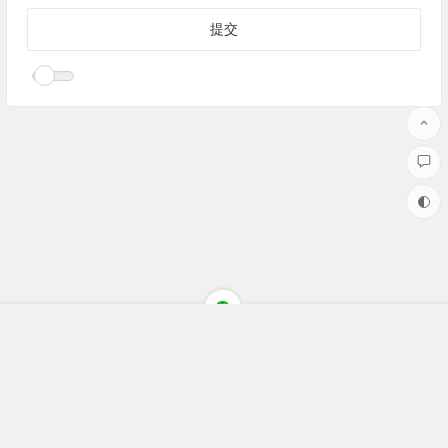
Copyright ©聚焦财经(jujiaocaijing.com)All Rights Reserved 版权