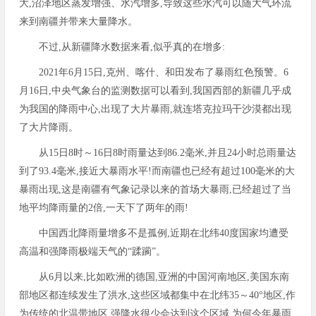
大,沼泽地区蒸发增强、水汽增多,导致这些水汽可以随大气环流
来到南疆并带来大量降水。
不过,从新疆降水数据来看,似乎真的在增多:
2021年6月15日,克州、喀什、和田发布了暴雨红色预警。6
月16日,中央气象台的监测数据可以看到,我国西部的新疆几乎成
为我国的降雨中心,出现了大片暴雨,就连塔克拉玛干沙漠都出现
了大片降雨。
从15日8时～16日8时雨量达到86.2毫米,并且24小时总雨量达
到了93.4毫米,接近大暴雨水平!而南疆也已经有超过100毫米的大
暴雨出现,这是南疆有气象记录以来的首场大暴雨,已经超过了当
地平均降雨量的2倍,一天下了两年的雨!
中国西北降雨量增多不是孤例,近期在北纬40度国家均遭受
高温和强降雨极端天气的“蹂躏”。
从6月以来,比如欧洲的德国,亚洲的中国河南地区,美国东南
部地区都连续发生了洪水,这些区域都集中在北纬35～40°地区,作
为传统的北温带地区,强降水很少会达到这个区域,为何今年暴雨