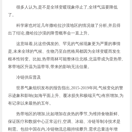
很多人认为,是不是全球变暖现象停止了,全球气温要降低
了。
科学家也对近几年撒哈拉沙漠地区的情况做了分析,并且得
出了结论,撒哈拉沙漠的降雪概率会一直上升。
这意味着,比这些偶发的、罕见的气候现象更为严重的事情
是,未来全球的气候、生物乃至自然格局都因为全球变暖而发生
根本性转变。比如,热带雨林可能整体往北移,北温带成为亚热带,
寒带地区升温为温带等,带来的影响无法估量。
冷链供应普及
世界气象组织发布的报告指出,2015-2019年间,气候变化的警
示迹象和影响(如海平面上升、覆冰损失和极端天气)有所增加,为
有记录以来最热的五年。
热带地区的增加,比如增加在炎热的季节,为维持食物新鲜、
保证医疗和数据中心正常运行,空调、冰箱、冷链等制冷技术是
刚需。包括中国在内,冷链物流总额持续攀升,需求总量连年增