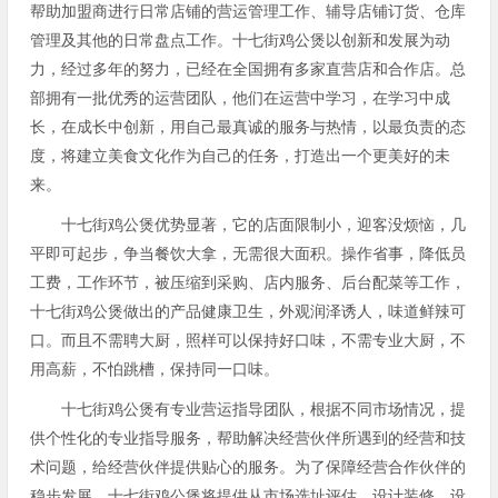
帮助加盟商进行日常店铺的营运管理工作、辅导店铺订货、仓库
管理及其他的日常盘点工作。十七街鸡公煲以创新和发展为动
力，经过多年的努力，已经在全国拥有多家直营店和合作店。总
部拥有一批优秀的运营团队，他们在运营中学习，在学习中成
长，在成长中创新，用自己最真诚的服务与热情，以最负责的态
度，将建立美食文化作为自己的任务，打造出一个更美好的未
来。
十七街鸡公煲优势显著，它的店面限制小，迎客没烦恼，几
平即可起步，争当餐饮大拿，无需很大面积。操作省事，降低员
工费，工作环节，被压缩到采购、店内服务、后台配菜等工作，
十七街鸡公煲做出的产品健康卫生，外观润泽诱人，味道鲜辣可
口。而且不需聘大厨，照样可以保持好口味，不需专业大厨，不
用高薪，不怕跳槽，保持同一口味。
十七街鸡公煲有专业营运指导团队，根据不同市场情况，提
供个性化的专业指导服务，帮助解决经营伙伴所遇到的经营和技
术问题，给经营伙伴提供贴心的服务。为了保障经营合作伙伴的
稳步发展，十七街鸡公煲将提供从市场选址评估、设计装修、设