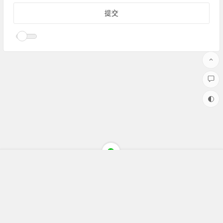
Copyright ©聚焦财经(jujiaocaijing.com)All Rights Reserved 版权