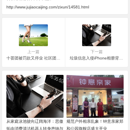
http://www.jujiaocaijing.com/zixun/14581.html
上一篇
下一篇
十荟团被罚款又停业 社区团购靠纯现金烧钱补贴玩不转了
垃圾信息入侵iPhone相册背后：单条价格低至6分钱，日发80万条
从家庭泳池驶向辽阔海洋：思傲
规范户外相亲乱象！钟意亲家郑
拓由消费清洁机器人转身声纳与
和公园旗舰店盛大开业