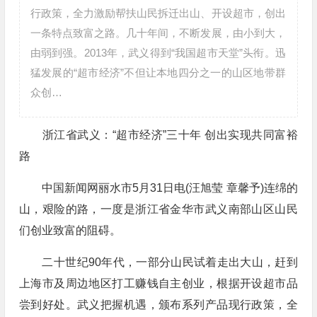
行政策，全力激励帮扶山民拆迁出山、开设超市，创出
一条特点致富之路。几十年间，不断发展，由小到大，
由弱到强。2013年，武义得到“我国超市天堂”头衔。迅
猛发展的“超市经济”不但让本地四分之一的山区地带群
众创…
浙江省武义：“超市经济”三十年 创出实现共同富裕
路
中国新闻网丽水市5月31日电(汪旭莹 章馨予)连绵的
山，艰险的路，一度是浙江省金华市武义南部山区山民
们创业致富的阻碍。
二十世纪90年代，一部分山民试着走出大山，赶到
上海市及周边地区打工赚钱自主创业，根据开设超市品
尝到好处。武义把握机遇，颁布系列产品现行政策，全