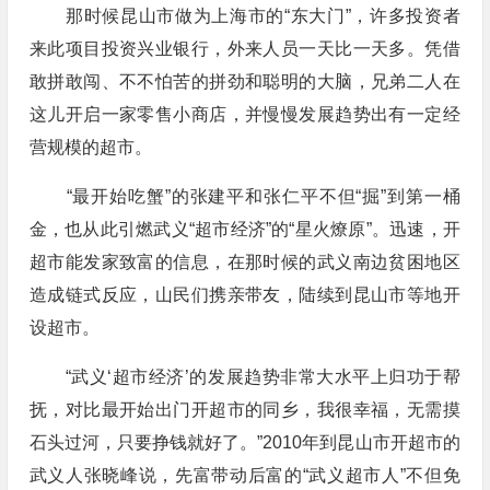
那时候昆山市做为上海市的“东大门”，许多投资者
来此项目投资兴业银行，外来人员一天比一天多。凭借
敢拼敢闯、不不怕苦的拼劲和聪明的大脑，兄弟二人在
这儿开启一家零售小商店，并慢慢发展趋势出有一定经
营规模的超市。
“最开始吃蟹”的张建平和张仁平不但“掘”到第一桶
金，也从此引燃武义“超市经济”的“星火燎原”。迅速，开
超市能发家致富的信息，在那时候的武义南边贫困地区
造成链式反应，山民们携亲带友，陆续到昆山市等地开
设超市。
“武义‘超市经济’的发展趋势非常大水平上归功于帮
抚，对比最开始出门开超市的同乡，我很幸福，无需摸
石头过河，只要挣钱就好了。”2010年到昆山市开超市的
武义人张晓峰说，先富带动后富的“武义超市人”不但免