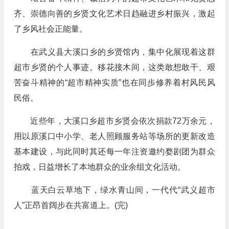
齐、崇德向善的乡贤文化艺术日趋融进乡村振兴，激起
了乡风社会正能量。
在武义县大溪口乡的乡贤馆内，集中化展现着这群
超市乡贤的个人事迹。移花接木间，这类敢想敢干、艰
苦奋斗精神的“超市精神实质”也在同歩修养着村风民风
民俗。
近些年，大溪口乡超市乡贤会依次捐款72万余元，
用以原溪口中小学、老人照顾服务站等场所的更新改造
基本建设，与此同时其还每一年注资邀约婺剧团为群众
拍戏，日益增长了本地群众的业余组文化活动。
蓝天白云草地下，绿水青山间，一代代“武义超市
人”正昂首阔步在共富道上。(完)