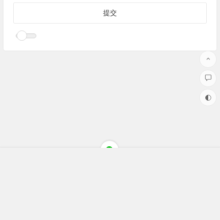
Copyright ©聚焦财经(jujiaocaijing.com)All Rights Reserved 版权