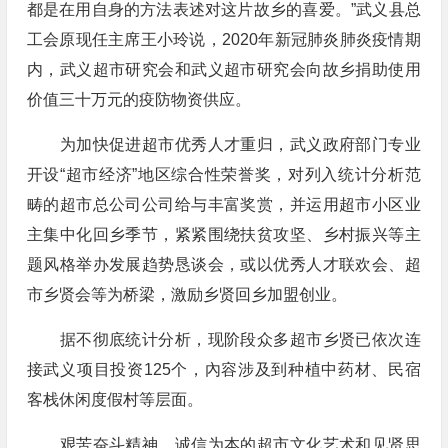
都是在用自身的方法表述对这片故乡的喜爱。”武义县总
工会原现任主席王小玲说，2020年新冠肺炎肺炎疫情期
内，武义超市研究会和武义超市研究会向故乡捐助使用
价值三十万元的疫防物资供应。
为加快促进超市优秀人才重归，武义政府部门专业
开设“超市经济”地区综合性荣誉奖，对列入统计分析范
畴的超市总公司公司给与丰富奖赏，并运用超市小区业
主集中化回乡季节，紧紧围绕扶贫攻坚、乡村振兴等主
题风格举办发展趋势恳谈会，或以优秀人才联欢会、超
市乡贤会等为桥梁，激励乡贤回乡加盟创业。
据不彻底统计分析，现阶段众多超市乡贤已依次连
接武义项目投资125个，內容涉及到种植中药材、民宿
客栈休闲度假村等层面。
艰苦奋斗精神、诚信为本的超市文化艺术和见贤思