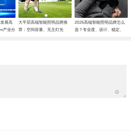
业发展高
大平层高端智能照明品牌推
2026高端智能照明品牌怎么
en产业分
荐：空间容量、无主灯光
选？专业度、设计、稳定、
质、全屋定制、长期售后四
服务四大维度深度盘点
个维度全解析