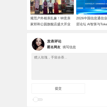
规范户外相亲乱象！钟意亲
2026中国信息通信
家郑和公园旗舰店盛大开业
层论坛 AI智算与Tok
论坛顺利举办
发表评论
匿名网友
填写信息