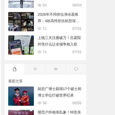
50
08/04
2026年不同价位净水器推
荐：4款高性价比机型深度
对比，照着买不踩坑
71
07/31
上线三天注册破万！吕梁院
外凭什么让全城争相入驻
71
07/31
最新文章
陆宏广博士获得17个硕士和
博士学位打破世界纪录
36
08/05
规范户外相亲乱象！钟意亲