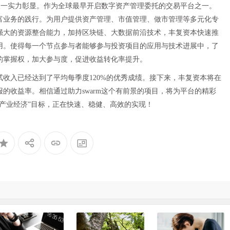
又一实力彰显。作为全球最早开启数字资产管理委托的交易平台之一。
富业务的践行。为用户提供资产管理、市值管理、做市管理等多元化专
强大的资源整合能力，加持区块链、大数据前沿技术，丰复资本快速推
用。使得每一个节点参与者能够参与投资项目的应用与技术进展中，了
的掌握权，加大参与度，促进收益转化率提升。
收入已经达到了平均每季度120%的优秀成绩。接下来，丰复资本将在
的收益率。相信通过助力swarm这个有前景的项目，将为平台的精彩
产业经济”目标，正在快速、稳健、高效的实现！