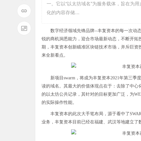
一。它以“以太坊域名”为服务载体，旨在为
化的内容存储…
数字经济领域先锋品牌--丰复资本的每一次动态
锐的商机洞悉能力，迎合市场最新动态，不断开拓
期，丰复资本创新瞄准区块链技术市场，并斥巨资投
来全新看点。
新项目swarm，将成为丰复资本2021年第三季
读的域名。其最大的价值体现点在于：去除了中心
的以太坊公共记录，其针对的目标更加广泛，为W
的实际操作性能。
丰复资本的此次大手笔布局，源于看中了SWAR
业务，丰复资本目前已经在福建、武汉等地建立了