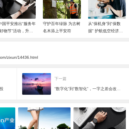
中国平安推出“服务年
守护百年绿脉 为古树
从“保机身”到“保数
·好物节”活动，升级
名木添上平安符
据” 护航低空经济产
“萌宠服务”综合金融
业生态
解决方案
.com/zixun/14436.html
下一篇
空投
“数字化”到“数智化”，一字之差会改变什么？