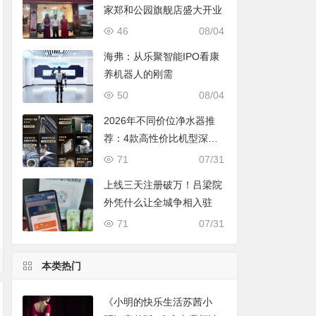
家郑和公园旗舰店盛大开业
46
08/04
海弗：从乐聚智能IPO看康
养机器人的刚需
50
08/04
2026年不同价位净水器推
荐：4款高性价比机型深度
对比，照着买不踩坑
71
07/31
上线三天注册破万！吕梁院
外凭什么让全城争相入驻
71
07/31
本类热门
《小明的快乐生活苏茜小