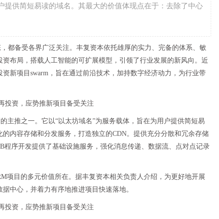
用户提供简短易读的域名。其最大的价值体现点在于：去除了中心
，都备受各界广泛关注。丰复资本依托雄厚的实力、完备的体系、敏
投资布局，搭载人工智能的可扩展模型，引领了行业发展的新风向。近
资新项目swarm，旨在通过前沿技术，加持数字经济动力，为行业带
度的主推之一。它以“以太坊域名”为服务载体，旨在为用户提供简短易
化的内容存储和分发服务，打造独立的CDN。提供充分分散和冗余存储
EB程序开发提供了基础设施服务，强化消息传递、数据流、点对点记录
M项目的多元价值所在。据丰复资本相关负责人介绍，为更好地开展
数据中心，并着力有序地推进项目快速落地。