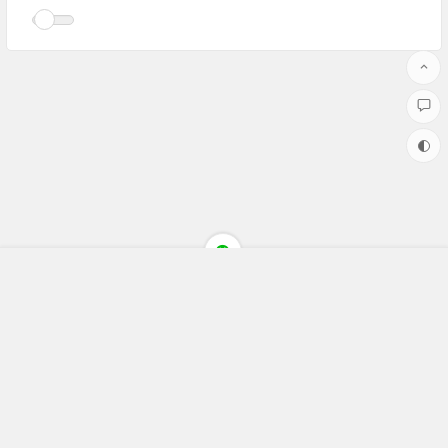
Copyright ©聚焦财经(jujiaocaijing.com)All Rights Reserved 版权
所有