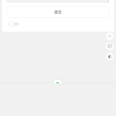
Copyright ©聚焦财经(jujiaocaijing.com)All Rights Reserved 版权