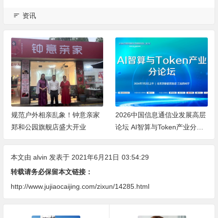
资讯
亲家
2026中国信息通信业发展高层
大平层高端智能照明品牌推
论坛 AI智算与Token产业分论
荐：空间容量、无主灯光质、
坛顺利举办
全屋定制、长期售后四个维度
全解析
本文由
alvin
发表于 2021年6月21日
03:54:29
转载请务必保留本文链接：
http://www.jujiaocaijing.com/zixun/14285.html