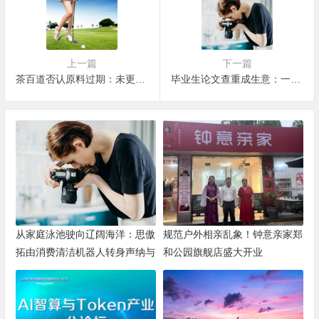
上一篇
下一篇
茶百道否认原料过期：未更换有效期标贴，已通过复检
毕业生论文查重成生意：一次1380元，有卖家接单“接到手软”
从家庭泳池驶向辽阔海洋：思傲
规范户外相亲乱象！钟意亲家郑
拓由消费清洁机器人转身声纳与
和公园旗舰店盛大开业
海洋机器人赛道