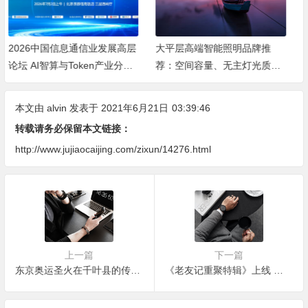
大平层高端智能照明品牌推
2026高端智能照明品牌怎么
荐：空间容量、无主灯光质、
选？专业度、设计、稳定、服
全屋定制、长期售后四个维度
务四大维度深度盘点
全解析
本文由
alvin
发表于 2021年6月21日
03:39:46
转载请务必保留本文链接：
http://www.jujiaocaijing.com/zixun/14276.html
上一篇
下一篇
东京奥运圣火在千叶县的传递将闭门举行
《老友记重聚特辑》上线 三大平台忙维权