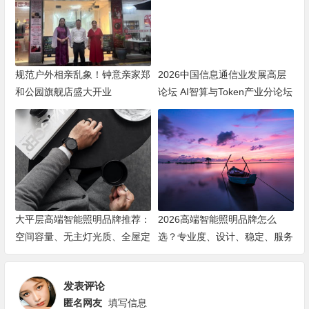
规范户外相亲乱象！钟意亲家郑
2026中国信息通信业发展高层
和公园旗舰店盛大开业
论坛 AI智算与Token产业分论坛
顺利举办
大平层高端智能照明品牌推荐：
2026高端智能照明品牌怎么
空间容量、无主灯光质、全屋定
选？专业度、设计、稳定、服务
制、长期售后四个维度全解析
四大维度深度盘点
发表评论
匿名网友
填写信息