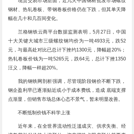
现货交易市场层面，近几天中国钢材批发市场螺纹
钢材、热轧卷板、带钢卷板价格仍在下跌，但其单天降
幅在几十和几百间变化。
兰格钢铁云商平台数据监测表明，5月27日，中国
十大关键大城市三级螺纹钢均价为一吨4933元，跌52
元，与最高处对比已总计下挫约1300元，降幅超20%；
热轧卷板价钱为一吨5265元，跌64元，总计下挫1350
汪义，降幅一样超20%。
我的钢铁网剖析强调，尽管现阶段钢价不断下跌，
钢企盈利早已逐渐贴近或小于成本费线，造成 底端支撑
点渐显，但销售市场总体心态不景气，暂未明显改善。
不断抵制价钱不科学上涨
近年来，在全世界流动性泛滥成灾、供求失衡、经