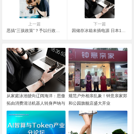
上一篇
下一篇
恶搞“三孩政策”？予以行政处罚！
因储存冰箱未插电源 日本119人被错误接种常…
从家庭泳池驶向辽阔海洋：思傲
规范户外相亲乱象！钟意亲家郑
拓由消费清洁机器人转身声纳与
和公园旗舰店盛大开业
海洋机器人赛道