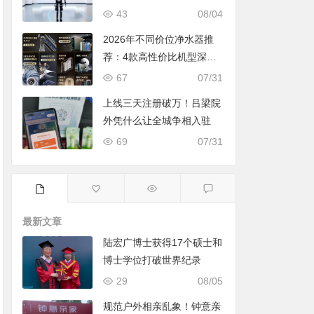
43
08/04
2026年不同价位净水器推
荐：4款高性价比机型深度
对比，照着买不踩坑
67
07/31
上线三天注册破万！吕梁院
外凭什么让全城争相入驻
69
07/31
最新文章
陆宏广博士获得17个硕士和
博士学位打破世界纪录
29
08/05
规范户外相亲乱象！钟意亲