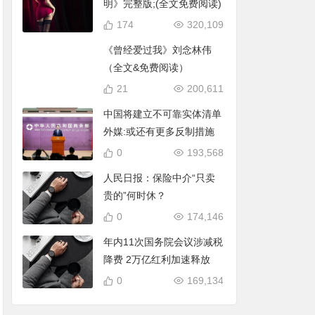
明》完整版;(全文免费阅读)
174
320,109
《曾经爱过我》刘念林伟
（全文&免费阅读）
21
200,611
中国将建立不可靠实体清单
外媒:或还有更多反制措施
0
193,568
人民日报：保险中介“只卖
贵的”何时休？
0
174,146
年内11次国务院会议涉减税
降费 2万亿红利加速释放
0
169,134