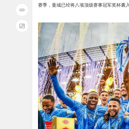
赛季，曼城已经将八项顶级赛事冠军奖杯囊