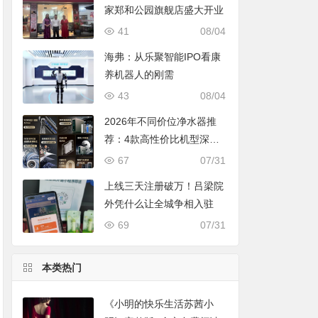
家郑和公园旗舰店盛大开业
41
08/04
海弗：从乐聚智能IPO看康
养机器人的刚需
43
08/04
2026年不同价位净水器推
荐：4款高性价比机型深度
对比，照着买不踩坑
67
07/31
上线三天注册破万！吕梁院
外凭什么让全城争相入驻
69
07/31
本类热门
《小明的快乐生活苏茜小