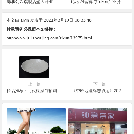
郑和公园旗舰店盛大开业
论坛 AI智算与Token产业分论
坛顺利举办
本文由
alvin
发表于 2021年3月10日
08:33:48
转载请务必保留本文链接：
http://www.jujiaocaijing.com/zixun/13975.html
上一篇
下一篇
精品推荐：元代枢府白釉刻化龙纹盘
《中欧地理标志协定》2021年3月1日正式生效，中国名酒“茅五剑”领衔入选！