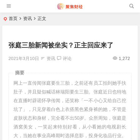
首页
资讯
正文
张庭三胎新闻被坐实？正主回应来了
2021年3月10日
资讯
评论
1,272
摘要
网上一直传闻张庭要生三胎，之前还有员工拍到她手扶
肚子，并且疑似喊话林瑞阳要生三胎。张庭近日也特地
在直播时辟谣怀孕传闻，还笑称「一不小心又给自己挖
坑了」，只见穿着白色上衣搭黑色紧身裤的她，不管是
皮肤状态和身材，完全看不出50岁。众所周知，张庭是
酒窝美女，一笑起来特别好看，从小看她的电视剧长
大，当她在事业高峰期时选择息影，投身化妆品行业。