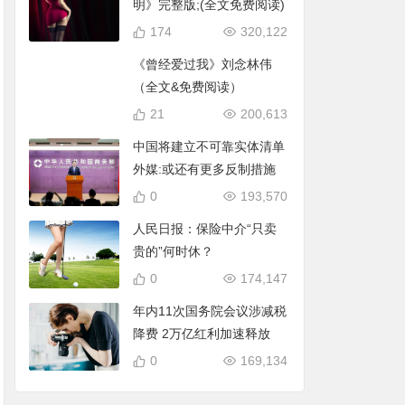
明》完整版;(全文免费阅读)
174
320,122
《曾经爱过我》刘念林伟
（全文&免费阅读）
21
200,613
中国将建立不可靠实体清单
外媒:或还有更多反制措施
0
193,570
人民日报：保险中介“只卖
贵的”何时休？
0
174,147
年内11次国务院会议涉减税
降费 2万亿红利加速释放
0
169,134