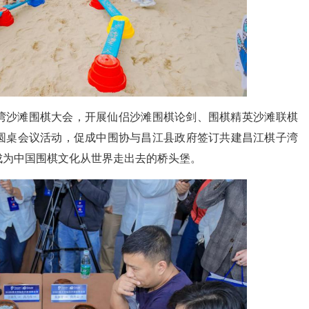
沙滩围棋大会，开展仙侣沙滩围棋论剑、围棋精英沙滩联棋
圆桌会议活动，促成中围协与昌江县政府签订共建昌江棋子湾
成为中国围棋文化从世界走出去的桥头堡。