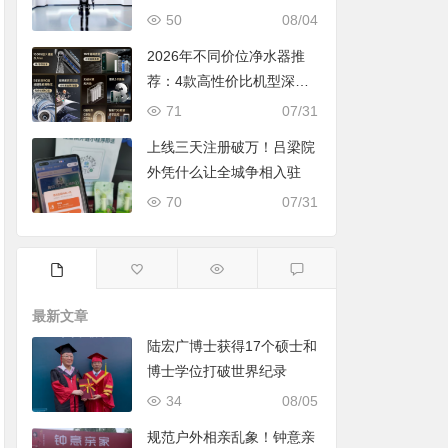
50
08/04
2026年不同价位净水器推
荐：4款高性价比机型深度
对比，照着买不踩坑
71
07/31
上线三天注册破万！吕梁院
外凭什么让全城争相入驻
70
07/31
最新文章
陆宏广博士获得17个硕士和
博士学位打破世界纪录
34
08/05
规范户外相亲乱象！钟意亲