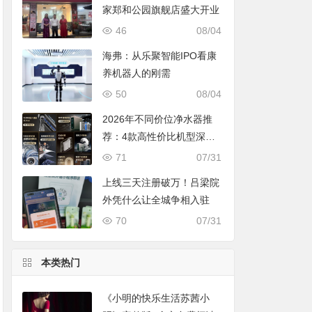
家郑和公园旗舰店盛大开业
46
08/04
海弗：从乐聚智能IPO看康
养机器人的刚需
50
08/04
2026年不同价位净水器推
荐：4款高性价比机型深度
对比，照着买不踩坑
71
07/31
上线三天注册破万！吕梁院
外凭什么让全城争相入驻
70
07/31
本类热门
《小明的快乐生活苏茜小