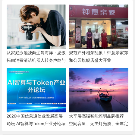
从家庭泳池驶向辽阔海洋：思傲
规范户外相亲乱象！钟意亲家郑
拓由消费清洁机器人转身声纳与
和公园旗舰店盛大开业
海洋机器人赛道
2026中国信息通信业发展高层
大平层高端智能照明品牌推荐：
论坛 AI智算与Token产业分论坛
空间容量、无主灯光质、全屋定
顺利举办
制、长期售后四个维度全解析