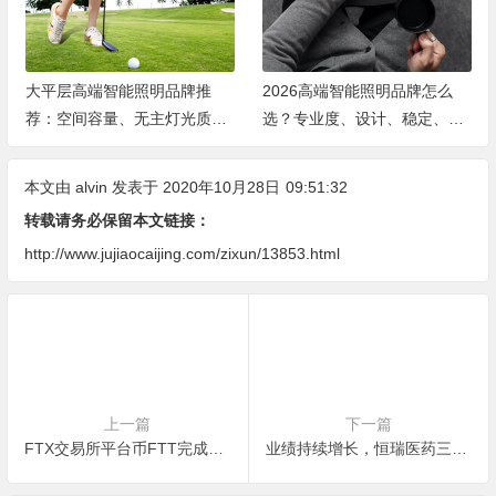
大平层高端智能照明品牌推
2026高端智能照明品牌怎么
荐：空间容量、无主灯光质、
选？专业度、设计、稳定、服
全屋定制、长期售后四个维度
务四大维度深度盘点
全解析
本文由
alvin
发表于 2020年10月28日
09:51:32
转载请务必保留本文链接：
http://www.jujiaocaijing.com/zixun/13853.html
上一篇
下一篇
FTX交易所平台币FTT完成第66次回购销毁，周销毁量持续走高
业绩持续增长，恒瑞医药三季净利42.59亿元