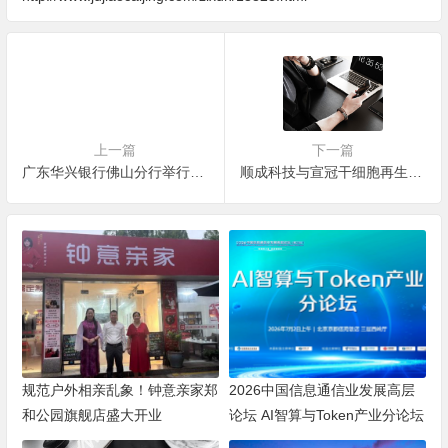
上一篇
下一篇
广东华兴银行佛山分行举行廉政警示主题教育活动
顺成科技与宣冠干细胞再生医学 签署战略合作协议
规范户外相亲乱象！钟意亲家郑
2026中国信息通信业发展高层
和公园旗舰店盛大开业
论坛 AI智算与Token产业分论坛
顺利举办