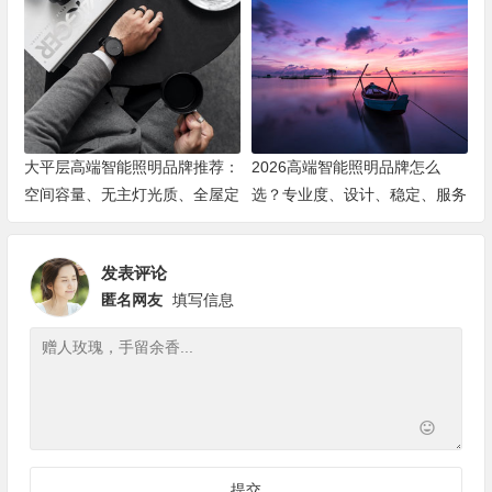
大平层高端智能照明品牌推荐：
2026高端智能照明品牌怎么
空间容量、无主灯光质、全屋定
选？专业度、设计、稳定、服务
制、长期售后四个维度全解析
四大维度深度盘点
发表评论
匿名网友
填写信息