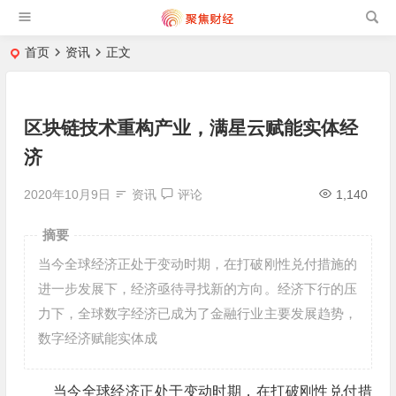
首页
资讯
正文
区块链技术重构产业，满星云赋能实体经
济
2020年10月9日
资讯
评论
1,140
摘要
当今全球经济正处于变动时期，在打破刚性兑付措施的
进一步发展下，经济亟待寻找新的方向。经济下行的压
力下，全球数字经济已成为了金融行业主要发展趋势，
数字经济赋能实体成
当今全球经济正处于变动时期，在打破刚性兑付措